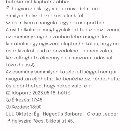
betekintést kaphatsz abba:
🥋 hogyan zajlik egy valódi önvédelmi óra
⚡ milyen helyzetekre készülünk fel
🤍 és milyen a hangulat egy női csoportban
A nyílt alkalmon megfigyelőként tudsz részt venni,
az esemény végén azonban lehetőséged lesz
kipróbálni egy egyszerű alaptechnikát is, hogy ne
csak kívülről lásd az önvédelmet, hanem valós,
kézzelfogható élménnyel és hasznos tudással
távozhass.💪
Az esemény semmilyen kötelezettséggel nem jár –
nyugodtan eljöhetsz, körbenézhetsz, kérdezhetsz,
és eldöntheted, hogy neked való-e ✨
📅 Időpont: 2026.05.18. hétfő
🕠 Érkezés: 17:45
🕕 Kezdés: 18:00
🙋🏼‍♀️ Oktató: Égi-Hegedüs Barbara – Group Leader
📍 Helyszín: Pécs, Siklósi út 45.