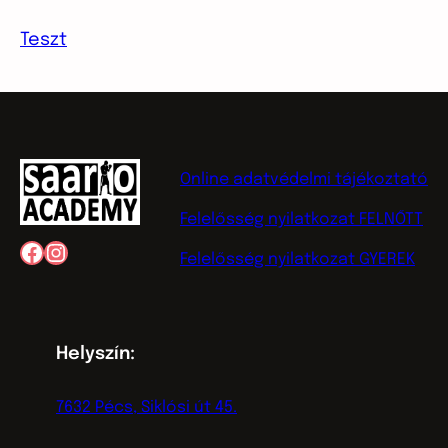
Teszt
Online adatvédelmi tájékoztató
Felelősség nyilatkozat FELNŐTT
Facebook
Instagram
Felelősség nyilatkozat GYEREK
Helyszín:
7632 Pécs, Siklósi út 45.