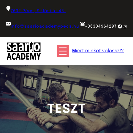
Ugrás
a
7632 Pécs, Siklósi út 45.
tartalomhoz
Faceb
Inst
info@saarioacademypecs.hu
+36304964297
Miért minket válassz!?
TESZT