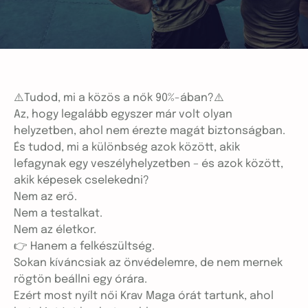
⚠️Tudod, mi a közös a nők 90%-ában?⚠️
Az, hogy legalább egyszer már volt olyan
helyzetben, ahol nem érezte magát biztonságban.
És tudod, mi a különbség azok között, akik
lefagynak egy veszélyhelyzetben – és azok között,
akik képesek cselekedni?
Nem az erő.
Nem a testalkat.
Nem az életkor.
👉 Hanem a felkészültség.
Sokan kíváncsiak az önvédelemre, de nem mernek
rögtön beállni egy órára.
Ezért most nyílt női Krav Maga órát tartunk, ahol