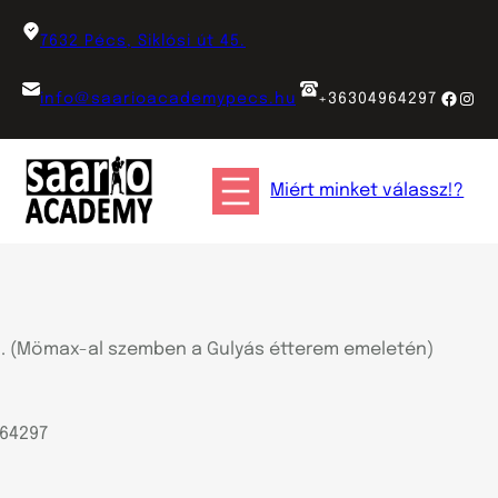
Ugrás
a
7632 Pécs, Siklósi út 45.
tartalomhoz
Faceb
Inst
info@saarioacademypecs.hu
+36304964297
Miért minket válassz!?
 45. (Mömax-al szemben a Gulyás étterem emeletén)
64297