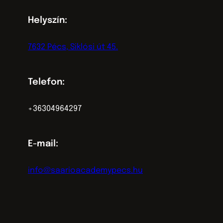
Helyszín:
7632 Pécs, Siklósi út 45.
Telefon:
+36304964297
E-mail:
info@saarioacademypecs.hu